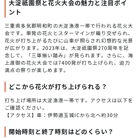
大淀祇園祭と花火大会の魅力と注目ポイ
ント
三重県多気郡明和町の大淀漁港一帯で行われる花火大
会です。単発の花火とスターマインが織り交ぜられ、
花火が打ち上がるたびに山車が照らされ幻想的な光景
が広がります。2023年は、大淀祇園祭270周年を記
念して、「三車揃い踏み」が見られます。さらに、海
上渡御の花火大会では7400発が打ち上げられ、迫力
満点の祭りが楽しめます。
どこから花火が打ち上げられる？
打ち上げ場所は大淀漁港一帯です。アクセスは以下を
ご確認ください。
【アクセス】車：伊勢道玉城ICから北へ約30分
開始時刻と終了時刻はどのくらい？