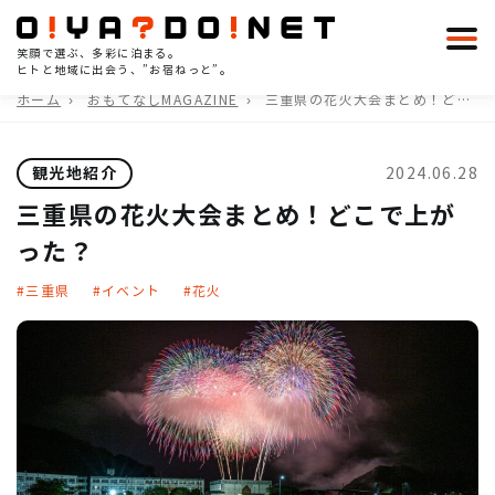
笑顔で選ぶ、多彩に泊まる。
ヒトと地域に出会う、”お宿ねっと”。
ホーム
おもてなしMAGAZINE
三重県の花火大会まとめ！どこ
で上がった？
観光地紹介
2024.06.28
三重県の花火大会まとめ！どこで上が
った？
三重県
イベント
花火