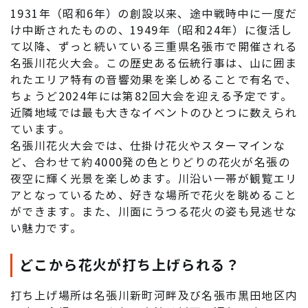
1931年（昭和6年）の創設以来、途中戦時中に一度だ
け中断されたものの、1949年（昭和24年）に復活し
て以降、ずっと続いている三重県名張市で開催される
名張川花火大会。この歴史ある伝統行事は、山に囲ま
れたエリア特有の音響効果を楽しめることで有名で、
ちょうど2024年には第82回大会を迎える予定です。
近隣地域では最も大きなイベントのひとつに数えられ
ています。
名張川花火大会では、仕掛け花火やスターマインな
ど、合わせて約4000発の色とりどりの花火が名張の
夜空に輝く光景を楽しめます。川沿い一帯が観覧エリ
アとなっているため、好きな場所で花火を眺めること
ができます。また、川面にうつる花火の姿も見逃せな
い魅力です。
どこから花火が打ち上げられる？
打ち上げ場所は名張川新町河畔及び名張市黒田地区内