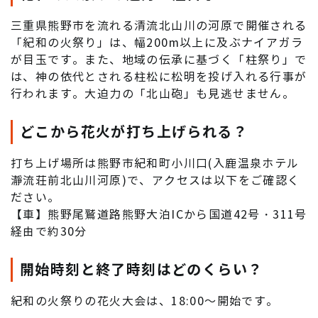
三重県熊野市を流れる清流北山川の河原で開催される
「紀和の火祭り」は、幅200m以上に及ぶナイアガラ
が目玉です。また、地域の伝承に基づく「柱祭り」で
は、神の依代とされる柱松に松明を投げ入れる行事が
行われます。大迫力の「北山砲」も見逃せません。
どこから花火が打ち上げられる？
打ち上げ場所は熊野市紀和町小川口(入鹿温泉ホテル
瀞流荘前北山川河原)で、アクセスは以下をご確認く
ださい。
【車】熊野尾鷲道路熊野大泊ICから国道42号・311号
経由で約30分
開始時刻と終了時刻はどのくらい？
紀和の火祭りの花火大会は、18:00～開始です。