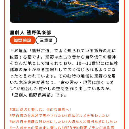
里創人 熊野倶楽部
加盟施設
三重県
世界遺産「熊野古道」でよく知られている熊野の地に
位置する宿です。熊野は太古の昔から自然信仰の精神
を育んだ地として知られており、10～11世紀には仏教
諸尊の浄土がある霊場として広く信じられるようにな
ったと言われています。その独特の地域に熊野杉を用
いた木造家屋が連なり、"古の営み・現代に続くモダ
ン"が融合した癒やしの空間を作り出しているのが、
「里創人 熊野倶楽部」です。
#車と愛犬と楽しむ、自由な車旅へ！
#宿自慢のお風呂で癒やされたい
#絶品グルメを味わいたい
#記念日を素敵な思い出にしたい
#大切な人と特別な旅にしたい
#一人旅を自由気ままに楽しむ
#WEB予約限定プランがある宿