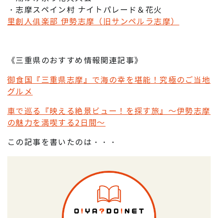
・志摩スペイン村 ナイトパレード＆花火
里創人俱楽部 伊勢志摩（旧サンペルラ志摩）
《三重県のおすすめ情報関連記事》
御食国『三重県志摩』で海の幸を堪能！究極のご当地
グルメ
車で巡る『映える絶景ビュー！を探す旅』～伊勢志摩
の魅力を満喫する2日間～
この記事を書いたのは・・・