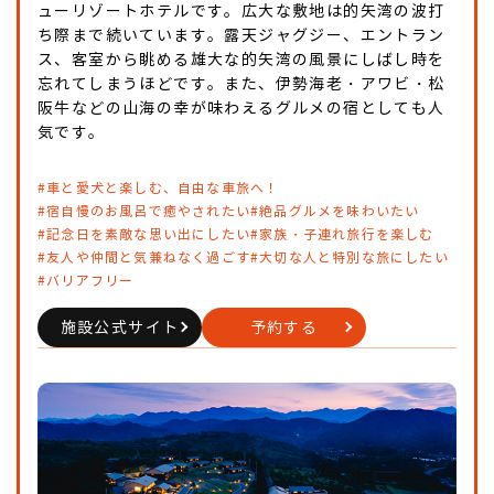
ューリゾートホテルです。広大な敷地は的矢湾の波打
ち際まで続いています。露天ジャグジー、エントラン
ス、客室から眺める雄大な的矢湾の風景にしばし時を
忘れてしまうほどです。また、伊勢海老・アワビ・松
阪牛などの山海の幸が味わえるグルメの宿としても人
気です。
#車と愛犬と楽しむ、自由な車旅へ！
#宿自慢のお風呂で癒やされたい
#絶品グルメを味わいたい
#記念日を素敵な思い出にしたい
#家族・子連れ旅行を楽しむ
#友人や仲間と気兼ねなく過ごす
#大切な人と特別な旅にしたい
#バリアフリー
施設公式サイト
予約する