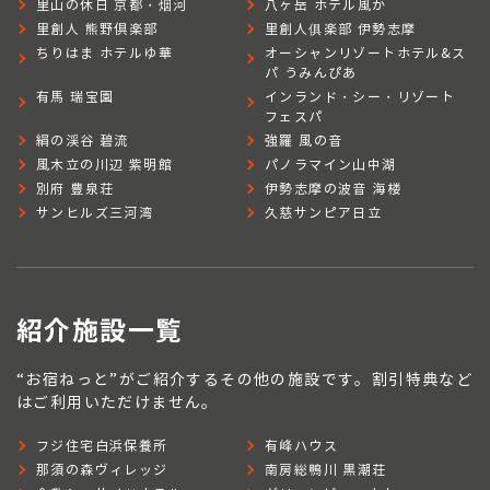
里山の休日 京都・烟河
八ヶ岳 ホテル風か
里創人 熊野倶楽部
里創人俱楽部 伊勢志摩
ちりはま ホテルゆ華
オーシャンリゾートホテル&ス
パ うみんぴあ
有馬 瑞宝園
インランド・シー・リゾート
フェスパ
絹の渓谷 碧流
強羅 風の音
風木立の川辺 紫明館
パノラマイン山中湖
別府 豊泉荘
伊勢志摩の波音 海楼
サンヒルズ三河湾
久慈サンピア日立
紹介施設一覧
“お宿ねっと”がご紹介するその他の施設です。割引特典など
はご利用いただけません。
フジ住宅白浜保養所
有峰ハウス
那須の森ヴィレッジ
南房総鴨川 黒潮荘