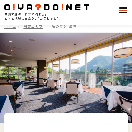
笑顔で選ぶ、多彩に泊まる。
ヒトと地域に出会う、”お宿ねっと”。
ホーム
関東エリア
絹の渓谷 碧流