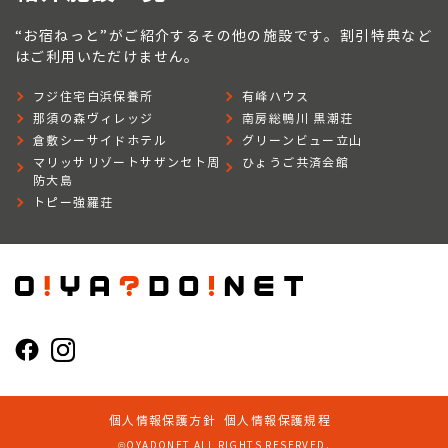
“お宿ねっと”がご紹介するその他の施設です。割引特典など
はご利用いただけません。
フジ住宅白浜保養所
有峰ハウス
那須の森ヴィレッジ
南房総鴨川 黒潮荘
倉敷シーサイドホテル
グリーンビュー立山
マリッサリゾートサザンセト周
ひょうご共済会館
防大島
トピー強羅荘
個人情報保護方針
個人情報保護規程
©OYADONET ALL RIGHTS RESERVED.