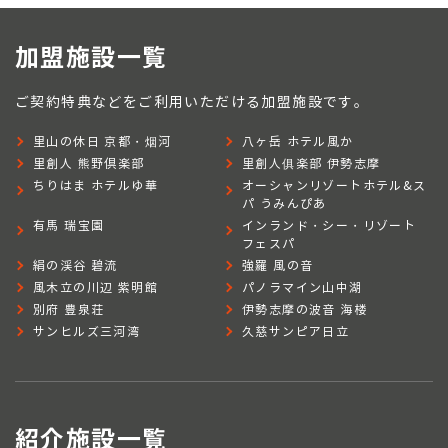
加盟施設一覧
ご契約特典などをご利用いただける加盟施設です。
里山の休日 京都・烟河
八ヶ岳 ホテル風か
里創人 熊野倶楽部
里創人俱楽部 伊勢志摩
ちりはま ホテルゆ華
オーシャンリゾートホテル&ス
パ うみんぴあ
有馬 瑞宝園
インランド・シー・リゾート
フェスパ
絹の渓谷 碧流
強羅 風の音
風木立の川辺 紫明館
パノラマイン山中湖
別府 豊泉荘
伊勢志摩の波音 海楼
サンヒルズ三河湾
久慈サンピア日立
紹介施設一覧