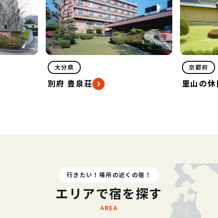
京都府
三重
里山の休日 京都・烟河
里創
行きたい！場所の近くの宿！
エリアで宿を探す
AREA