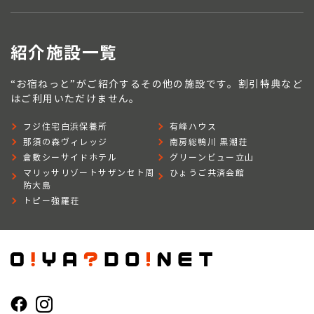
紹介施設一覧
“お宿ねっと”がご紹介するその他の施設です。割引特典など
はご利用いただけません。
フジ住宅白浜保養所
有峰ハウス
那須の森ヴィレッジ
南房総鴨川 黒潮荘
倉敷シーサイドホテル
グリーンビュー立山
マリッサリゾートサザンセト周
ひょうご共済会館
防大島
トピー強羅荘