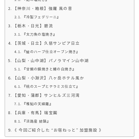
【神奈川・箱根】強羅 風の音
『冷製フェデリーニ』
【栃木・日光】碧流
『太刀魚の塩焼き』
【茨城・日立】久慈サンピア日立
『鱸のハーブ仕立オーブン焼き』
【山梨・山中湖】パノラマイン山中湖
『甘鯛の鱗焼きと鰻の白焼き』
【山梨・小淵沢】八ヶ岳ホテル風か
『桃のスープとテラミス仕立て』
【愛知・蒲郡】サンヒルズ三河湾
『稚鮎の天婦羅』
【兵庫・有馬】瑞宝園
『淡路産 鱧鍋』
《 今回ご紹介した “お宿ねっと” 加盟施設 》