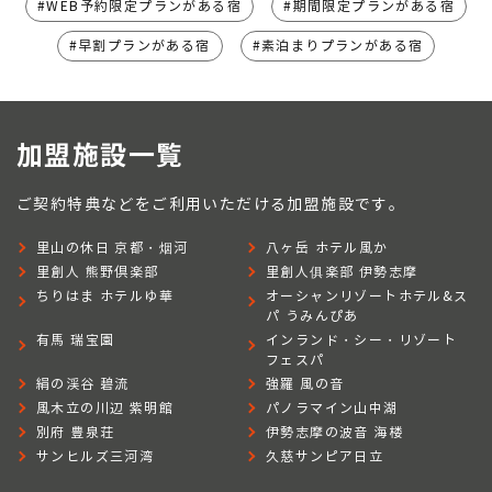
WEB予約限定プランがある宿
期間限定プランがある宿
早割プランがある宿
素泊まりプランがある宿
加盟施設一覧
ご契約特典などをご利用いただける加盟施設です。
里山の休日 京都・烟河
八ヶ岳 ホテル風か
里創人 熊野倶楽部
里創人俱楽部 伊勢志摩
ちりはま ホテルゆ華
オーシャンリゾートホテル&ス
パ うみんぴあ
有馬 瑞宝園
インランド・シー・リゾート
フェスパ
絹の渓谷 碧流
強羅 風の音
風木立の川辺 紫明館
パノラマイン山中湖
別府 豊泉荘
伊勢志摩の波音 海楼
サンヒルズ三河湾
久慈サンピア日立