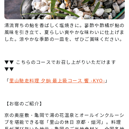
清流育ちの鮎を香ばしく塩焼きに。蓼酢や酢橘が鮎の
風味を引き立て、夏らしい爽やかな味わいに仕上げま
した。涼やかな季節の一皿を、ぜひご賞味ください。
▼▼ こちらのコースでお召し上がりいただけます
▼▼
「
里山馳走料理 夕餉 最上級コース 饗 -KYO-
」
【お宿のご紹介】
京の奥座敷・亀岡で湯の花温泉とオールインクルーシ
ブを堪能できる宿「里山の休日 京都・烟河」。料理