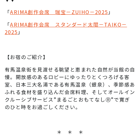
「
ARIMA創作会席 瑞宝－ZUIHO－2025
」
「
ARIMA創作会席 スタンダード太閤－TAIKO－
2025
」
【お宿のご紹介】
有馬温泉街を見渡せる眺望と恵まれた自然が当館の自
慢。開放感のあるロビーにゆったりとくつろげる客
室、日本三大名湯である有馬温泉（銀泉）、季節感あ
ふれる食材を盛り込んだ会席料理、そしてオールイン
クルーシブサービス”まるごとおもてなしⓇ”で寛ぎ
のひと時をお過ごしください。
＊ ＊ ＊