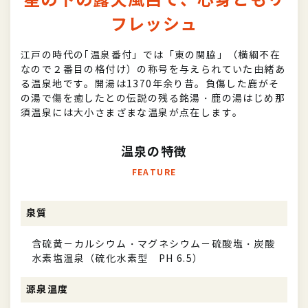
星の下の露天風呂で、心身ともリ
フレッシュ
江戸の時代の｢温泉番付」では「東の関脇」（横綱不在
なので２番目の格付け）の称号を与えられていた由緒あ
る温泉地です。開湯は1370年余り昔。負傷した鹿がそ
の湯で傷を癒したとの伝説の残る銘湯・鹿の湯はじめ那
須温泉には大小さまざまな温泉が点在します。
温泉の特徴
FEATURE
泉質
含硫黄－カルシウム・マグネシウム－硫酸塩・炭酸
水素塩温泉（硫化水素型 PH 6.5）
源泉温度