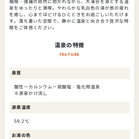
箱根・強羅の自然に抱かれながら、大涌谷を源とする温
泉をゆったりと満喫。やわらかな乳白色の湯が旅の疲れ
を癒し、心までほどけるひとときをお過ごしいただけま
す。落ち着いた空間で、静かに温泉と向き合う贅沢な時
間をご体感ください。
温泉の特徴
FEATURE
泉質
酸性ーカルシウムー硫酸塩・塩化物温泉
※源泉かけ流し
源泉温度
59.2℃
お湯の色