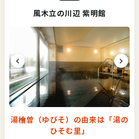
風木立の川辺 紫明館
湯檜曽（ゆびそ）の由来は「湯の
ひそむ里」