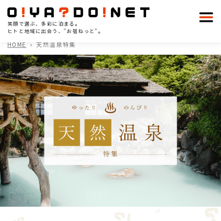
笑顔で選ぶ、多彩に泊まる。
ヒトと地域に出会う、”お宿ねっと”。
HOME
天然温泉特集