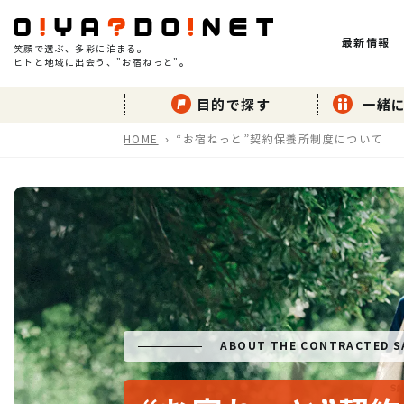
最新情報
笑顔で選ぶ、多彩に泊まる。
ヒトと地域に出会う、”お宿ねっと”。
目的で探す
一緒に
HOME
“お宿ねっと”契約保養所制度について
ABOUT THE CONTRACTED S